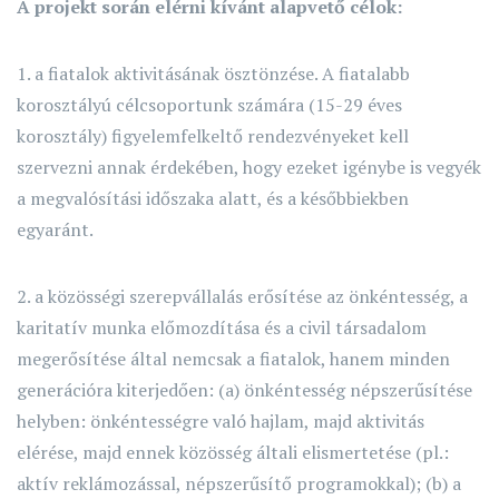
A projekt során elérni kívánt alapvető célok:
1. a fiatalok aktivitásának ösztönzése. A fiatalabb
korosztályú célcsoportunk számára (15-29 éves
korosztály) figyelemfelkeltő rendezvényeket kell
szervezni annak érdekében, hogy ezeket igénybe is vegyék
a megvalósítási időszaka alatt, és a későbbiekben
egyaránt.
2. a közösségi szerepvállalás erősítése az önkéntesség, a
karitatív munka előmozdítása és a civil társadalom
megerősítése által nemcsak a fiatalok, hanem minden
generációra kiterjedően: (a) önkéntesség népszerűsítése
helyben: önkéntességre való hajlam, majd aktivitás
elérése, majd ennek közösség általi elismertetése (pl.:
aktív reklámozással, népszerűsítő programokkal); (b) a