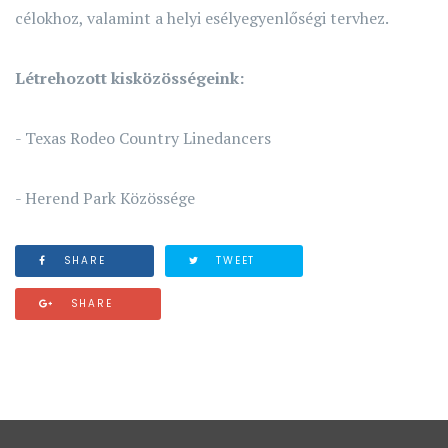
célokhoz, valamint a helyi esélyegyenlőségi tervhez.
Létrehozott kisközösségeink:
- Texas Rodeo Country Linedancers
- Herend Park Közössége
SHARE
TWEET
SHARE