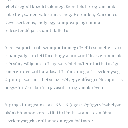
lehetőségből közelítsük meg. Ezen felül programjaink
több helyszínen valósulnak meg: Herenden, Zánkán és
Devecserben is, mely egy komplex programmal
fejlesztendő járásban található.
A célcsoport több szempontú megközelítése mellett arra
is hangsúlyt fektettünk, hogy a horizontális szempontok
is érvényesüljenek: környezetvédelmi/fenntarthatósági
ismeretek célzott átadása történik meg a C tevékenység
2. pontja szerint, illetve az esélyegyenlőségi célcsoport is
megszólításra kerül a javasolt programok révén.
A projekt megvalósítása 36 + 3 (egészségügyi vészhelyzet
okán) hónapon keresztül történik. Ez alatt az alábbi
tevékenységek kerülnének megvalósításra: