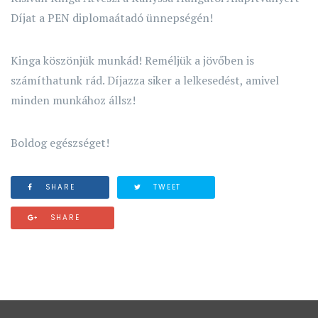
Díjat a PEN diplomaátadó ünnepségén!
Kinga köszönjük munkád! Reméljük a jövőben is
számíthatunk rád. Díjazza siker a lelkesedést, amivel
minden munkához állsz!
Boldog egészséget!
SHARE
TWEET
SHARE