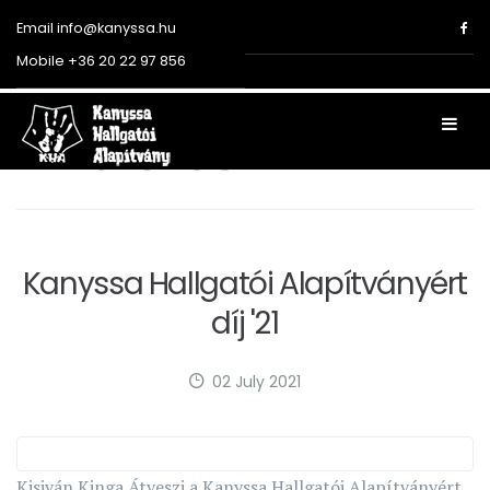
Email
info@kanyssa.hu
Mobile
+36 20 22 97 856
Articles
Kanyssa Hallgatói Alapítványért
díj '21
02 July 2021
Kisiván Kinga Átveszi a Kanyssa Hallgatói Alapítványért