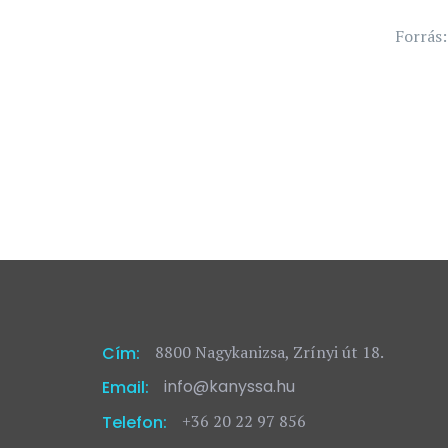
Forrás
8800 Nagykanizsa, Zrínyi út 18.
Cím:
info@kanyssa.hu
Email:
+36 20 22 97 856
Telefon: