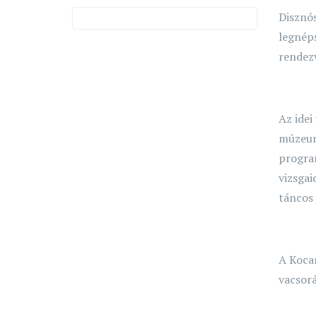
Disznó
legnéps
rendezv
Az idei
múzeumb
program
vizsgai
táncos 
A Kocam
vacsorá