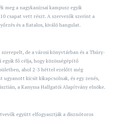
ék meg a nagykanizsai kampusz egyik
0 csapat vett részt. A szervezők szerint a
rzés és a fiatalos, kiváló hangulat.
 szerepelt, de a városi könyvtárban és a Thúry-
 egyik fő célja, hogy közösségépítő
ületben, ahol 2-3 héttel ezelőtt még
st ugyanott kicsit kikapcsolnak, és egy zenés,
isztián, a Kanyssa Hallgatói Alapítvány elnöke.
tvevők együtt elfogyasztják a disznótoros