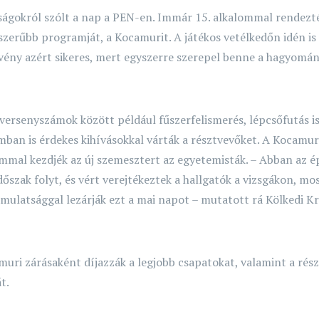
ságokról szólt a nap a PEN-en. Immár 15. alkalommal rendezt
zerűbb programját, a Kocamurit. A játékos vetélkedőn idén is 1
ény azért sikeres, mert egyszerre szerepel benne a hagyományő
 versenyszámok között például fűszerfelismerés, lépcsőfutás is
an is érdekes kihívásokkal várták a résztvevőket. A Kocamuri
mal kezdjék az új szemesztert az egyetemisták. – Abban az ép
dőszak folyt, és vért verejtékeztek a hallgatók a vizsgákon, mo
mulatsággal lezárják ezt a mai napot – mutatott rá Kölkedi Kr
uri zárásaként díjazzák a legjobb csapatokat, valamint a rész
t.