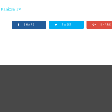
:
Kanizsa TV
SHARE
TWEET
SHARE